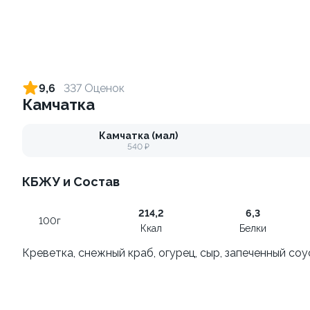
Спешл #2
Для двоих
950Г(±5)
460Г(±5%)
от 2 030 ₽
от 1 190 ₽
9,6
337 Оценок
Камчатка
9.7
9.8
Камчатка (мал)
540 ₽
КБЖУ и Состав
Спешл #1
Миди
214,2
6,3
720Г(±5%)
1660Г(±5%)
100г
Ккал
Белки
Креветка, снежный краб, огурец, сыр, запеченный соу
от 1 670 ₽
от 3 550 ₽
10.0
9.5