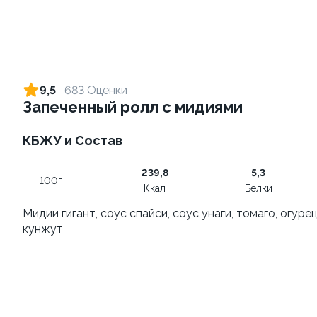
Спешл #2
Для двоих
950Г(±5)
460Г(±5%)
от 2 030 ₽
от 1 190 ₽
9,5
683 Оценки
Запеченный ролл с мидиями
9.7
9.8
КБЖУ и Состав
239,8
5,3
100г
Ккал
Белки
Спешл #1
Миди
Мидии гигант, соус спайси, соус унаги, томаго, огурец
720Г(±5%)
1660Г(±5%)
кунжут
от 1 670 ₽
от 3 550 ₽
10.0
9.5