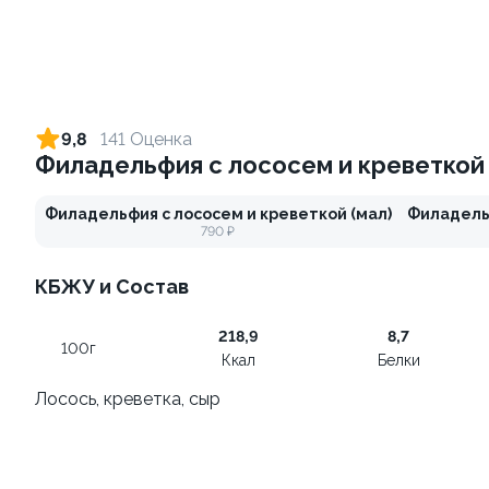
Спешл #2
Для двоих
950Г(±5)
460Г(±5%)
от 2 030 ₽
от 1 190 ₽
9,8
141 Оценка
Филадельфия с лососем и креветкой
9.8
9.8
Филадельфия с лососем и креветкой (мал)
Филадельф
790 ₽
КБЖУ и Состав
Спешл #1
Миди
218,9
8,7
720Г(±5%)
1660Г(±5%)
100г
Ккал
Белки
Лосось, креветка, сыр
от 1 670 ₽
от 3 550 ₽
10.0
9.6