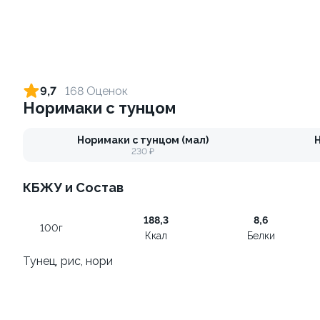
Спешл #2
Для двоих
950Г(±5)
460Г(±5%)
от 2 030 ₽
от 1 190 ₽
9,7
168 Оценок
Норимаки с тунцом
9.8
9.8
Норимаки с тунцом (мал)
Н
230 ₽
КБЖУ и Состав
Спешл #1
Миди
188,3
8,6
720Г(±5%)
1660Г(±5%)
100г
Ккал
Белки
Тунец, рис, нори
от 1 670 ₽
от 3 550 ₽
10
10.0