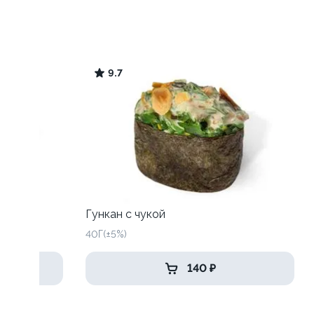
9.7
Гункан с чукой
40Г(±5%)
140 ₽