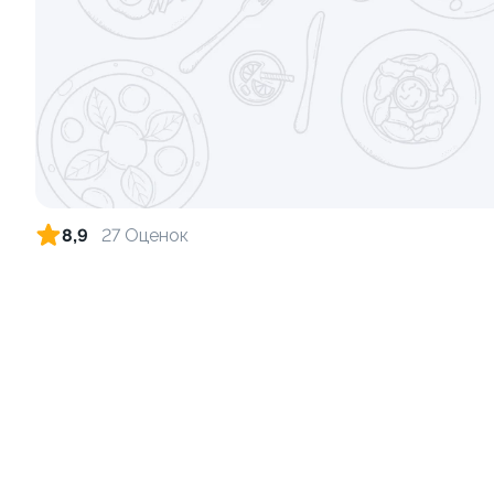
Сет 5
Сет 4
1040Г(±5%)
1140Г(±5%)
2 570 ₽
8,9
27 Оценок
Сет 6
Сет 8
1040Г(±5%)
1520Г(±5%)