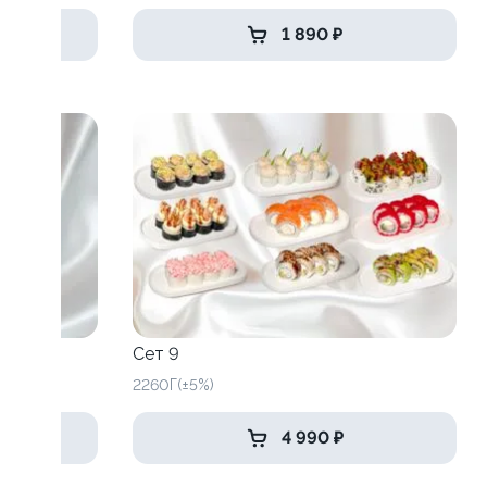
1 890 ₽
Сет 9
2260Г(±5%)
4 990 ₽