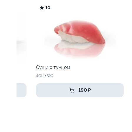
10
Суши с тунцом
40Г(±5%)
190 ₽