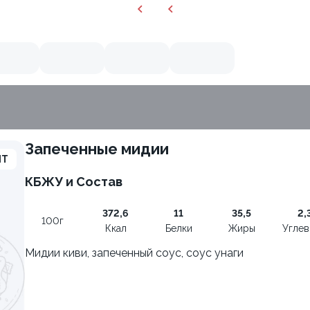
Запеченные мидии
ШТ
КБЖУ и Состав
372,6
11
35,5
2,
100г
Ккал
Белки
Жиры
Угле
Мидии киви, запеченный соус, соус унаги