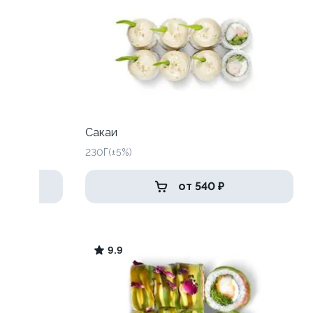
Сакаи
230Г(±5%)
от 540 ₽
9.9