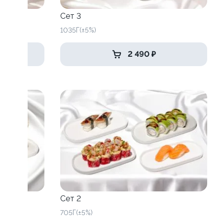
Сет 3
1035Г(±5%)
2 490 ₽
Сет 2
705Г(±5%)