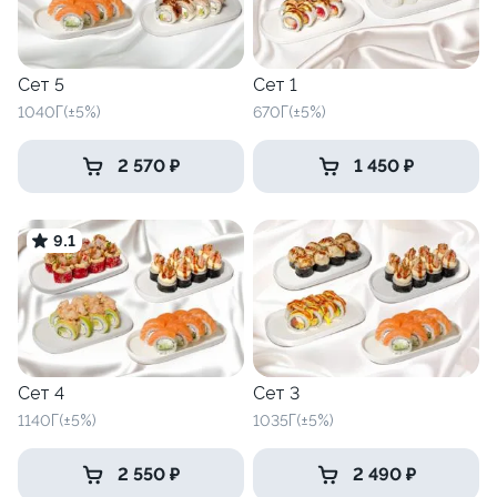
Сет 5
Сет 1
1040Г(±5%)
670Г(±5%)
2 570 ₽
1 450 ₽
9.1
Сет 4
Сет 3
1140Г(±5%)
1035Г(±5%)
2 550 ₽
2 490 ₽