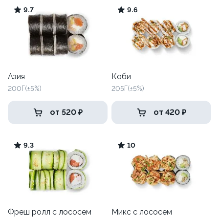
9.7
9.6
Азия
Коби
200Г(±5%)
205Г(±5%)
от 520 ₽
от 420 ₽
9.3
10
Фреш ролл с лососем
Микс с лососем