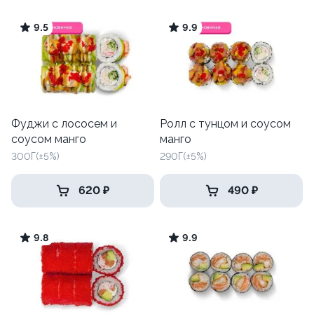
9.5
9.9
Фуджи с лососем и
Ролл с тунцом и соусом
соусом манго
манго
300Г(±5%)
290Г(±5%)
620 ₽
490 ₽
9.8
9.9