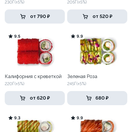
230Г(±5%)
205Г(±5%)
от 790 ₽
от 520 ₽
9.5
9.9
Калифорния с креветкой
Зеленая Роза
220Г(±5%)
245Г(±5%)
от 620 ₽
680 ₽
9.3
9.9