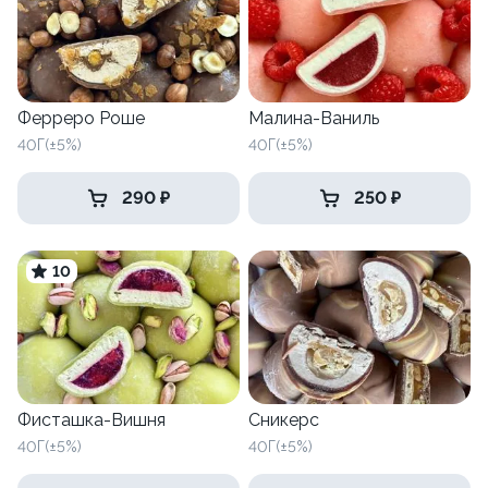
Ферреро Роше
Малина-Ваниль
40Г(±5%)
40Г(±5%)
290 ₽
250 ₽
10
Фисташка-Вишня
Сникерс
40Г(±5%)
40Г(±5%)