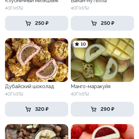
Клубничный милкшейк
Банан-нутелла
40Г(±5%)
40Г(±5%)
250 ₽
250 ₽
10
Дубайский шоколад
Манго-маракуйя
40Г(±5%)
40Г(±5%)
320 ₽
290 ₽