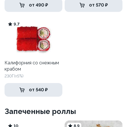
от 490 ₽
от 570 ₽
9.7
Калифорния со снежным
крабом
230Г(±5%)
от 540 ₽
Запеченные роллы
10
8.9