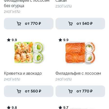
Филадельфия с лососем
Сакаи
без огурца
230Г(±5%)
240Г(±5%)
от 770 ₽
от 540 ₽
9.9
9.9
Креветка и авокадо
Филадельфия с лососем
240Г(±5%)
240Г(±5%)
от 560 ₽
от 770 ₽
9.8
9.7