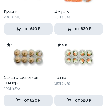
Криспи
Джусто
200Г(±5%)
235Г(±5%)
от 540 ₽
от 830 ₽
9.9
9.8
Сакаи с креветкой
Гейша
темпура
180Г(±5%)
290Г(±5%)
от 620 ₽
от 520 ₽