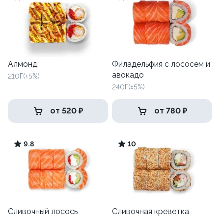
Алмонд
Филадельфия с лососем и
авокадо
210Г(±5%)
240Г(±5%)
от 520 ₽
от 780 ₽
9.8
10
Сливочный лосось
Сливочная креветка