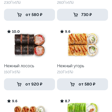
230Г(±5%)
260Г(±5%)
от 580 ₽
730 ₽
10.0
9.6
Нежный лосось
Нежный угорь
150Г(±5%)
210Г(±5%)
от 920 ₽
от 580 ₽
9.6
8.7