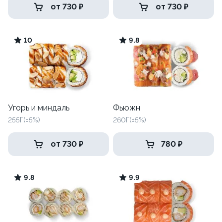
от 730 ₽
от 730 ₽
10
9.8
Угорь и миндаль
Фьюжн
255Г(±5%)
260Г(±5%)
от 730 ₽
780 ₽
9.8
9.9