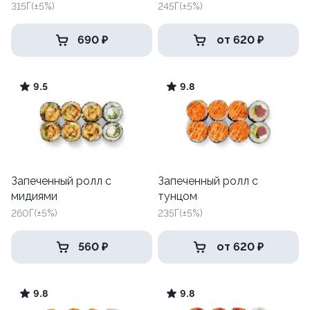
315Г(±5%)
245Г(±5%)
690 ₽
от 620 ₽
9.5
9.8
Запеченный ролл с
Запеченный ролл с
мидиями
тунцом
260Г(±5%)
235Г(±5%)
560 ₽
от 620 ₽
9.8
9.8