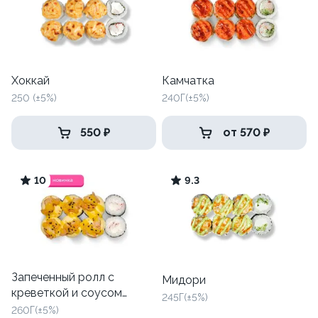
Хоккай
Камчатка
250 (±5%)
240Г(±5%)
550 ₽
от 570 ₽
10
9.3
Запеченный ролл с
Мидори
креветкой и соусом
245Г(±5%)
манго
260Г(±5%)