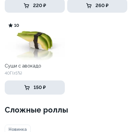
220 ₽
260 ₽
10
Суши с авокадо
40Г(±5%)
150 ₽
Сложные роллы
Новинка