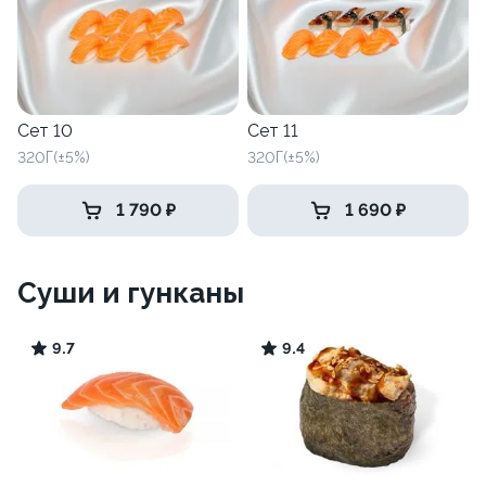
Сет 10
Сет 11
320Г(±5%)
320Г(±5%)
1 790 ₽
1 690 ₽
Суши и гунканы
9.7
9.4