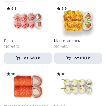
9.8
9.9
Лава
Манго-лосось
210Г(±5%)
210Г(±5%)
от 620 ₽
от 610 ₽
10
10