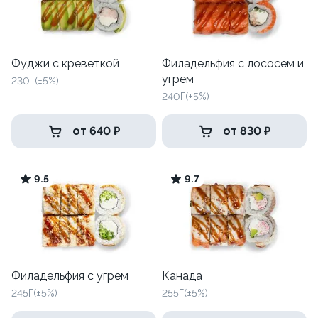
Фуджи с креветкой
Филадельфия с лососем и
угрем
230Г(±5%)
240Г(±5%)
от 640 ₽
от 830 ₽
9.5
9.7
Филадельфия с угрем
Канада
245Г(±5%)
255Г(±5%)