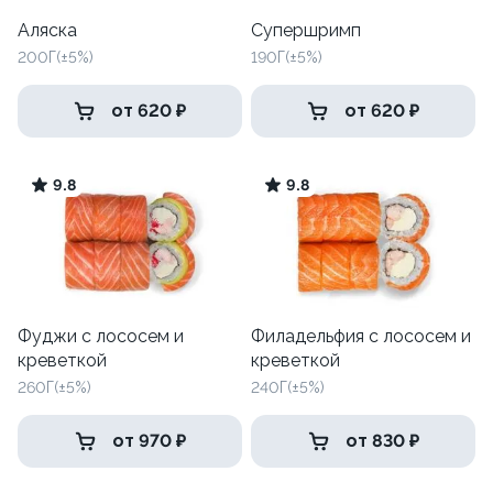
Аляска
Супершримп
200Г(±5%)
190Г(±5%)
от 620 ₽
от 620 ₽
9.8
9.8
Фуджи с лососем и
Филадельфия с лососем и
креветкой
креветкой
260Г(±5%)
240Г(±5%)
от 970 ₽
от 830 ₽