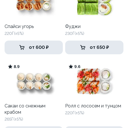
Спайси угорь
Фуджи
220Г(±5%)
230Г(±5%)
от 600 ₽
от 650 ₽
8.9
9.6
Сакаи со снежным
Ролл с лососем и тунцом
крабом
220Г(±5%)
265Г(±5%)