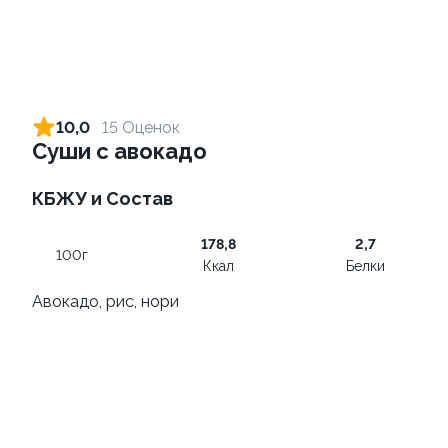
Сет 4
Сет 5
1140Г(±5%)
1040Г(±5%)
10,0
15 Оценок
Суши с авокадо
2 550 ₽
2 570 ₽
КБЖУ и Состав
178,8
2,7
100г
Ккал
Белки
Авокадо, рис, нори
Сет 3
Сет 2
1035Г(±5%)
705Г(±5%)
2 490 ₽
1 890 ₽