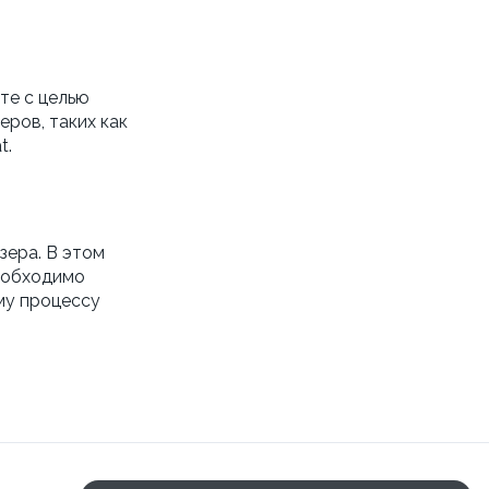
те с целью
ров, таких как
t.
зера. В этом
еобходимо
ому процессу