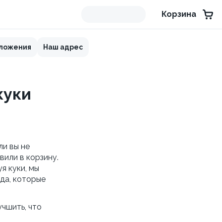
Корзина
дложения
Наш адрес
куки
ли вы не
вили в корзину.
я куки, мы
да, которые
учшить, что